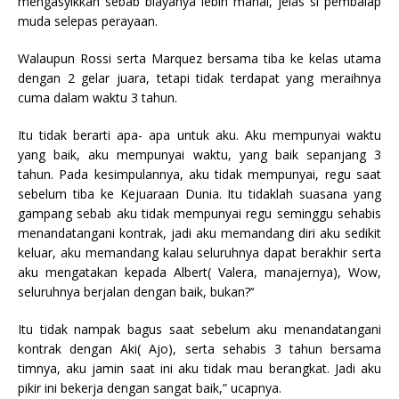
mengasyikkan sebab biayanya lebih mahal, jelas si pembalap
muda selepas perayaan.
Walaupun Rossi serta Marquez bersama tiba ke kelas utama
dengan 2 gelar juara, tetapi tidak terdapat yang meraihnya
cuma dalam waktu 3 tahun.
Itu tidak berarti apa- apa untuk aku. Aku mempunyai waktu
yang baik, aku mempunyai waktu, yang baik sepanjang 3
tahun. Pada kesimpulannya, aku tidak mempunyai, regu saat
sebelum tiba ke Kejuaraan Dunia. Itu tidaklah suasana yang
gampang sebab aku tidak mempunyai regu seminggu sehabis
menandatangani kontrak, jadi aku memandang diri aku sedikit
keluar, aku memandang kalau seluruhnya dapat berakhir serta
aku mengatakan kepada Albert( Valera, manajernya), Wow,
seluruhnya berjalan dengan baik, bukan?’‘
Itu tidak nampak bagus saat sebelum aku menandatangani
kontrak dengan Aki( Ajo), serta sehabis 3 tahun bersama
timnya, aku jamin saat ini aku tidak mau berangkat. Jadi aku
pikir ini bekerja dengan sangat baik,” ucapnya.