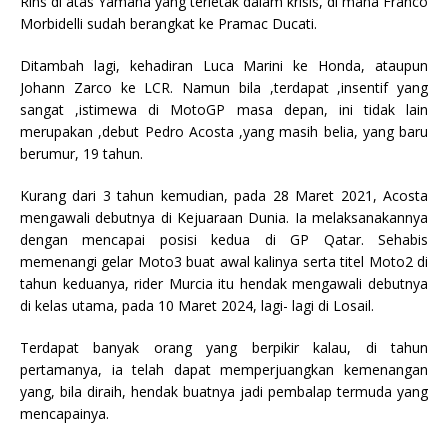
Rins di atas Yamaha yang terletak dalam krisis, di mana Franco
Morbidelli sudah berangkat ke Pramac Ducati.
Ditambah lagi, kehadiran Luca Marini ke Honda, ataupun
Johann Zarco ke LCR. Namun bila ,terdapat ,insentif yang
sangat ,istimewa di MotoGP masa depan, ini tidak lain
merupakan ,debut Pedro Acosta ,yang masih belia, yang baru
berumur, 19 tahun.
Kurang dari 3 tahun kemudian, pada 28 Maret 2021, Acosta
mengawali debutnya di Kejuaraan Dunia. Ia melaksanakannya
dengan mencapai posisi kedua di GP Qatar. Sehabis
memenangi gelar Moto3 buat awal kalinya serta titel Moto2 di
tahun keduanya, rider Murcia itu hendak mengawali debutnya
di kelas utama, pada 10 Maret 2024, lagi- lagi di Losail.
Terdapat banyak orang yang berpikir kalau, di tahun
pertamanya, ia telah dapat memperjuangkan kemenangan
yang, bila diraih, hendak buatnya jadi pembalap termuda yang
mencapainya.