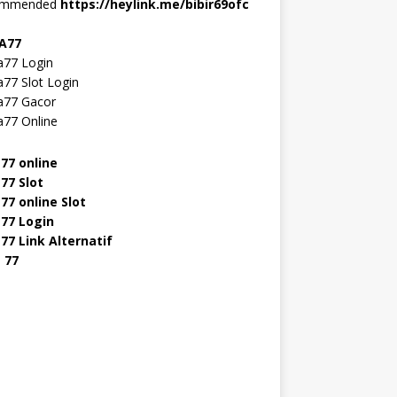
ommended
https://heylink.me/bibir69ofc
A77
77 Login
77 Slot Login
77 Gacor
77 Online
s77 online
77 Slot
77 online Slot
s77 Login
s77 Link Alternatif
 77