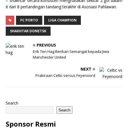
– Shakhtar secara konsisten menghasilkan sekitar 2 gol dalam
6 dari 8 pertandingan tandang terakhir di Asosiasi Pahlawan.
FC PORTO
LIGA CHAMPION
SHAKHTAR DONETSK
PREVIOUS
Erik Ten Hag Berikan Semangat kepada Jiwa
Manchester United
NEXT
Prakiraan Celtic versus Feyenoord
Search
Search
Sponsor Resmi