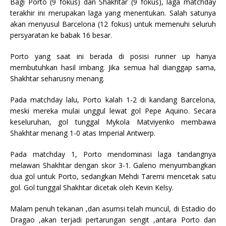
Bagi Porto (9 fokus) dan Shakhtar (9 fokus), laga matchday
terakhir ini merupakan laga yang menentukan. Salah satunya
akan menyusul Barcelona (12 fokus) untuk memenuhi seluruh
persyaratan ke babak 16 besar.
Porto yang saat ini berada di posisi runner up hanya
membutuhkan hasil imbang. Jika semua hal dianggap sama,
Shakhtar seharusny menang.
Pada matchday lalu, Porto kalah 1-2 di kandang Barcelona,
meski mereka mulai unggul lewat gol Pepe Aquino. Secara
keseluruhan, gol tunggal Mykola Matviyenko membawa
Shakhtar menang 1-0 atas Imperial Antwerp.
Pada matchday 1, Porto mendominasi laga tandangnya
melawan Shakhtar dengan skor 3-1. Galeno menyumbangkan
dua gol untuk Porto, sedangkan Mehdi Taremi mencetak satu
gol. Gol tunggal Shakhtar dicetak oleh Kevin Kelsy.
Malam penuh tekanan ,dan asumsi telah muncul, di Estadio do
Dragao ,akan terjadi pertarungan sengit ,antara Porto dan