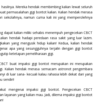
n hasilnya. Mereka hendak membimbing kalian lewat seluruh
uat permasalahan gigi bontot kalian. Kalian hendak merasa
i sekolahnya, namun cuma kali ini yang memperolehnya
 yang dapat kalian miliki sehabis menempuh pengecekan CBCT
alian hendak hadapi peredaan rasa sakit yang luar lazim.
ngkakan yang mengusik hidup kalian! Kedua, kalian hendak
enai apa yang sesungguhnya terjalin dengan gigi bontot
ngutip ketetapan pemeliharaan gigi.
BCT buat impaksi gigi bontot merupakan ini merupakan
gigi. Kalian hendak merasa semacam astronot pengembara
i di luar sana- kecuali kalau rahasia lebih dekat dari yang
 sendiri!
t takut mengenai impaksi gigi bontot. Pengecekan CBCT
 layanan yang kalian mau. Jadi, dilema impaksi gigi bontot
n!