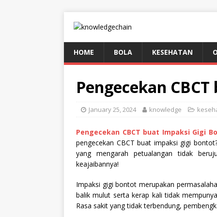
HOME
BOLA
KESEHATAN
Pengecekan CBCT b
January 25, 2024
knowledge
keseh
Pengecekan CBCT buat Impaksi Gigi B
pengecekan CBCT buat impaksi gigi bontot? 
yang mengarah petualangan tidak beruju
keajaibannya!
Impaksi gigi bontot merupakan permasalaha
balik mulut serta kerap kali tidak mempuny
Rasa sakit yang tidak terbendung, pembengkaka