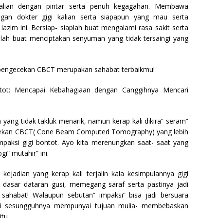
kalian dengan pintar serta penuh kegagahan. Membawa
gan dokter gigi kalian serta siapapun yang mau serta
azim ini. Bersiap- siaplah buat mengalami rasa sakit serta
aplah buat menciptakan senyuman yang tidak tersaingi yang
 pengecekan CBCT merupakan sahabat terbaikmu!
tot: Mencapai Kebahagiaan dengan Canggihnya Mencari
 yang tidak takluk menarik, namun kerap kali dikira” seram”
gecekan CBCT( Cone Beam Computed Tomography) yang lebih
mpaksi gigi bontot. Ayo kita merenungkan saat- saat yang
i” mutahir” ini.
 kejadian yang kerap kali terjalin kala kesimpulannya gigi
dasar dataran gusi, memegang saraf serta pastinya jadi
, sahabat! Walaupun sebutan” impaksi” bisa jadi bersuara
i sesungguhnya mempunyai tujuan mulia- membebaskan
tu.