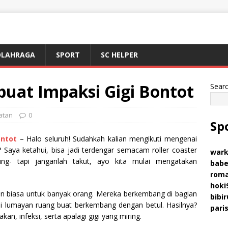
OLAHRAGA
SPORT
SC HELPER
uat Impaksi Gigi Bontot
Sear
atan
0
Sp
ontot
– Halo seluruh! Sudahkah kalian mengikuti mengenai
Saya ketahui, bisa jadi terdengar semacam roller coaster
wark
ng- tapi janganlah takut, ayo kita mulai mengatakan
babe
rom
hoki
n biasa untuk banyak orang. Mereka berkembang di bagian
bibir
ai lumayan ruang buat berkembang dengan betul. Hasilnya?
pari
n, infeksi, serta apalagi gigi yang miring.