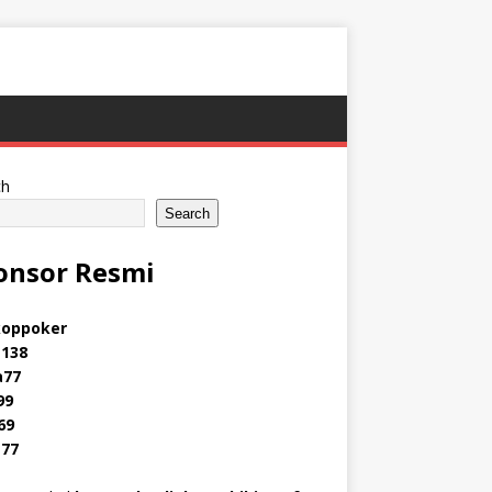
ch
Search
onsor Resmi
oppoker
138
a77
99
69
s77