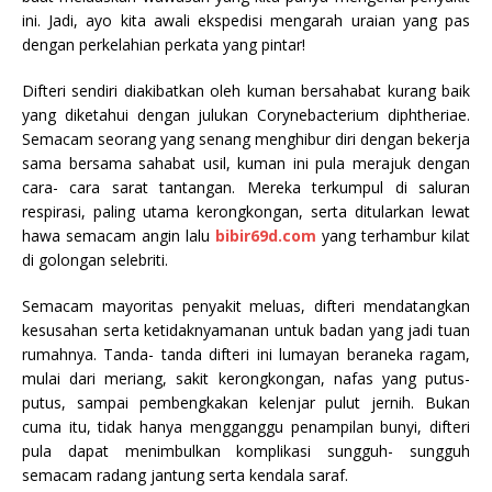
ini. Jadi, ayo kita awali ekspedisi mengarah uraian yang pas
dengan perkelahian perkata yang pintar!
Difteri sendiri diakibatkan oleh kuman bersahabat kurang baik
yang diketahui dengan julukan Corynebacterium diphtheriae.
Semacam seorang yang senang menghibur diri dengan bekerja
sama bersama sahabat usil, kuman ini pula merajuk dengan
cara- cara sarat tantangan. Mereka terkumpul di saluran
respirasi, paling utama kerongkongan, serta ditularkan lewat
hawa semacam angin lalu
bibir69d.com
yang terhambur kilat
di golongan selebriti.
Semacam mayoritas penyakit meluas, difteri mendatangkan
kesusahan serta ketidaknyamanan untuk badan yang jadi tuan
rumahnya. Tanda- tanda difteri ini lumayan beraneka ragam,
mulai dari meriang, sakit kerongkongan, nafas yang putus-
putus, sampai pembengkakan kelenjar pulut jernih. Bukan
cuma itu, tidak hanya mengganggu penampilan bunyi, difteri
pula dapat menimbulkan komplikasi sungguh- sungguh
semacam radang jantung serta kendala saraf.