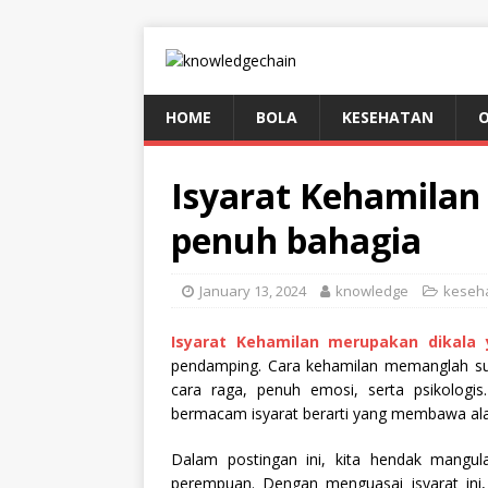
HOME
BOLA
KESEHATAN
Isyarat Kehamilan
penuh bahagia
January 13, 2024
knowledge
keseh
Isyarat Kehamilan merupakan dikala
pendamping. Cara kehamilan memanglah su
cara raga, penuh emosi, serta psikolog
bermacam isyarat berarti yang membawa ala
Dalam postingan ini, kita hendak mangul
perempuan. Dengan menguasai isyarat ini, 