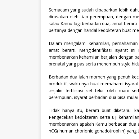
Semacam yang sudah dipaparkan lebih dahul
dirasakan oleh tiap perempuan, dengan m
kalau Kamu lagi berbadan dua, amat berarti
bertanya dengan handal kedokteran buat m
Dalam mengalami kehamilan, pemahaman k
amat berarti. Mengidentifikasi isyarat 
membenarkan kehamilan berjalan dengan ba
prenatal yang pas serta menempuh style hi
Berbadan dua ialah momen yang penuh kece
produktif, waktunya buat memahami isyarat
terjalin fertilisasi sel telur oleh mani
perempuan, isyarat berbadan dua bisa mulai t
Tidak hanya itu, berarti buat diketahui ka
Pengecekan kedokteran serta uji kehamila
membenarkan apakah Kamu berbadan dua ata
hCG( human chorionic gonadotrophin) yang 