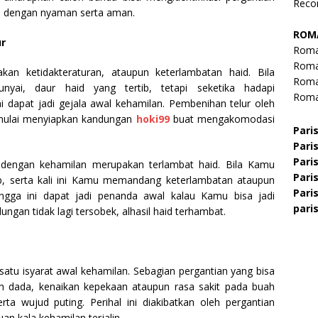
Rec
 dengan nyaman serta aman.
ROM
ur
Roma
Roma
an ketidakteraturan, ataupun keterlambatan haid. Bila
Roma
i, daur haid yang tertib, tetapi seketika hadapi
Roma
i dapat jadi gejala awal kehamilan. Pembenihan telur oleh
 mulai menyiapkan kandungan
hoki99
buat mengakomodasi
Pari
Paris
Paris
dengan kehamilan merupakan terlambat haid. Bila Kamu
Pari
, serta kali ini Kamu memandang keterlambatan ataupun
Pari
ingga ini dapat jadi penanda awal kalau Kamu bisa jadi
paris
ungan tidak lagi tersobek, alhasil haid terhambat.
satu isyarat awal kehamilan. Sebagian pergantian yang bisa
h dada, kenaikan kepekaan ataupun rasa sakit pada buah
ta wujud puting. Perihal ini diakibatkan oleh pergantian
n kala kehamilan terjalin.