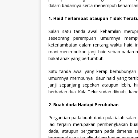
dalam badannya serta menempuh kehamilan
1. Haid Terlambat ataupun Tidak Terat
Salah satu tanda awal kehamilan merupak
seseorang perempuan umumnya mempunya
keterlambatan dalam rentang waktu haid, in
mani menimbulkan janji haid sebab badan
bakal anak yang bertumbuh.
Satu tanda awal yang kerap berhubungan 
umumnya mempunyai daur haid yang tertib
janji sepanjang sepekan ataupun lebih, h
berbadan dua. Kala Telur sudah dibuahi, kand
2. Buah dada Hadapi Perubahan
Pergantian pada buah dada pula ialah salah 
jadi terjalin merupakan pembengkakan bua
dada, ataupun pergantian pada dimensi ser
hormonal yang terjalin dalam badan perempua