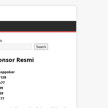
ch
Search
onsor Resmi
oppoker
138
a77
99
69
s77