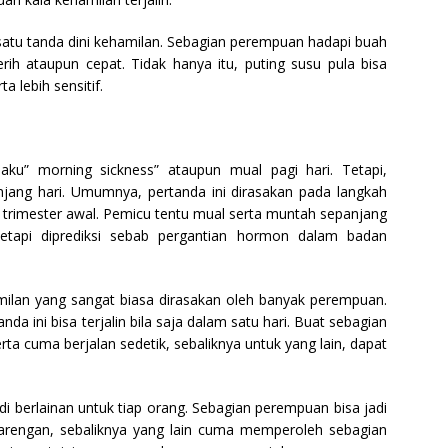
 satu tanda dini kehamilan. Sebagian perempuan hadapi buah
erih ataupun cepat. Tidak hanya itu, puting susu pula bisa
a lebih sensitif.
laku” morning sickness” ataupun mual pagi hari. Tetapi,
anjang hari. Umumnya, pertanda ini dirasakan pada langkah
 trimester awal. Pemicu tentu mual serta muntah sepanjang
tetapi diprediksi sebab pergantian hormon dalam badan
milan yang sangat biasa dirasakan oleh banyak perempuan.
a ini bisa terjalin bila saja dalam satu hari. Buat sebagian
a cuma berjalan sedetik, sebaliknya untuk yang lain, dapat
 jadi berlainan untuk tiap orang. Sebagian perempuan bisa jadi
rbarengan, sebaliknya yang lain cuma memperoleh sebagian