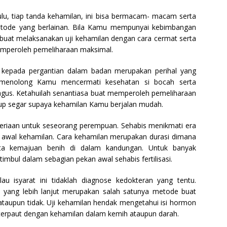
u, tiap tanda kehamilan, ini bisa bermacam- macam serta
etode yang berlainan. Bila Kamu mempunyai kebimbangan
 buat melaksanakan uji kehamilan dengan cara cermat serta
emperoleh pemeliharaan maksimal.
epada pergantian dalam badan merupakan perihal yang
ini menolong Kamu mencermati kesehatan si bocah serta
gus. Ketahuilah senantiasa buat memperoleh pemeliharaan
dup segar supaya kehamilan Kamu berjalan mudah.
riaan untuk seseorang perempuan. Sehabis menikmati era
 awal kehamilan. Cara kehamilan merupakan durasi dimana
 serta kemajuan benih di dalam kandungan. Untuk banyak
imbul dalam sebagian pekan awal sehabis fertilisasi.
lau isyarat ini tidaklah diagnose kedokteran yang tentu.
n yang lebih lanjut merupakan salah satunya metode buat
upun tidak. Uji kehamilan hendak mengetahui isi hormon
terpaut dengan kehamilan dalam kemih ataupun darah.