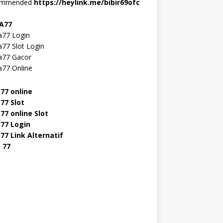
ommended
https://heylink.me/bibir69ofc
A77
77 Login
77 Slot Login
77 Gacor
77 Online
s77 online
77 Slot
77 online Slot
s77 Login
s77 Link Alternatif
 77