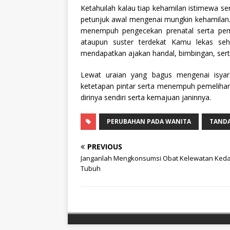
Ketahuilah kalau tiap kehamilan istimewa se
petunjuk awal mengenai mungkin kehamilan. 
menempuh pengecekan prenatal serta peme
ataupun suster terdekat Kamu lekas seh
mendapatkan ajakan handal, bimbingan, sert
Lewat uraian yang bagus mengenai isya
ketetapan pintar serta menempuh pemelih
dirinya sendiri serta kemajuan janinnya.
PERUBAHAN PADA WANITA
TANDA
PREVIOUS
Janganlah Mengkonsumsi Obat Kelewatan Ked
Tubuh