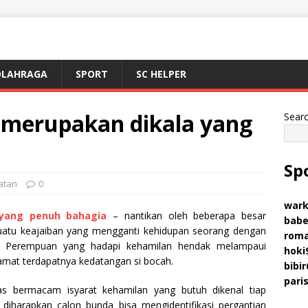
OLAHRAGA
SPORT
SC HELPER
 merupakan dikala yang
Sear
Sp
atan
0
wark
 yang penuh bahagia
– nantikan oleh beberapa besar
babe
atu keajaiban yang mengganti kehidupan seorang dengan
rom
is. Perempuan yang hadapi kehamilan hendak melampaui
hoki
mat terdapatnya kedatangan si bocah.
bibir
pari
as bermacam isyarat kehamilan yang butuh dikenal tiap
diharapkan calon bunda bisa mengidentifikasi pergantian