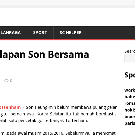
OLAHRAGA
SPORT
SC HELPER
elapan Son Bersama
Sear
Sp
a
0
wark
babe
rom
Tottenham
– Son Heung-min belum membawa pulang gelar
hoki
gitu, pemain asal Korea Selatan itu tak pernah bombastis
bibir
lah satu pencetak gol terbanyak Tottenham.
pari
m ,pada awal musim 2015/2016. Sebelumnya, ia menikmati