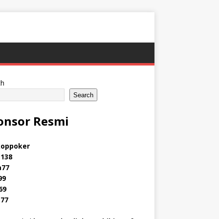
ch
Search
onsor Resmi
oppoker
138
a77
99
69
s77