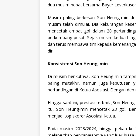
dua musim hebat bersama Bayer Leverkusen. 
Musim paling berkesan Son Heung-min di 
musim telah dimulai. Dia kekurangan kes
mencetak empat gol dalam 28 pertandinga
berkembang pesat. Sejak musim kedua hingga
dan terus membawa tim kepada kemenangaby
diri.
Konsistensi Son Heung-min
Di musim berikutnya, Son Heung-min tampil 
paling mutakhir, namun juga keputusan
pertandingan di Ketua Asosiasi. Dengan demi
Hingga saat ini, prestasi terbaik ,Son Heun
itu, Son Heung-min mencetak 23 gol. B
menjadi top skorer Asosiasi Ketua.
Pada musim 2023/2024, hingga pekan ke-1
melanjutkan pencapaiannya yang luar biasa